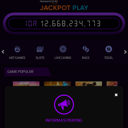
JACKPOT
PLAY
IDR
12,668,234,773
HOT GAMES
SLOTS
LIVE CASINO
RACE
TOGEL
OL
GAME POPULER
×
GATES OF OLYMPUS POP
STORM OF SETH 2
NEZHA 2
MOCHI MANIA 1
INFORMASI PENTING