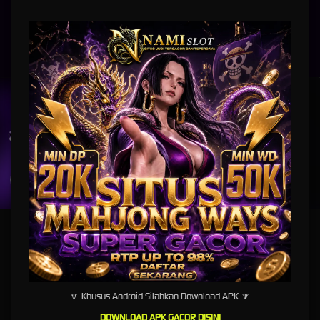
FORTUNE GEMS 500
SWEET BONANZA 2500
POKER WIN
MAHJONG WAYS
UNDUH
NAMISLOT APP
Nikmati berbagai permainan dalam satu
genggaman
UNDUH
PANDUAN INSTALASI
NAMISLOT - Aplikasi Slot Online Populer Dengan Deposit
20k
🔽 Khusus Android Silahkan Download APK 🔽
DOWNLOAD APK GACOR DISINI
Kebijaksanaan
Platform