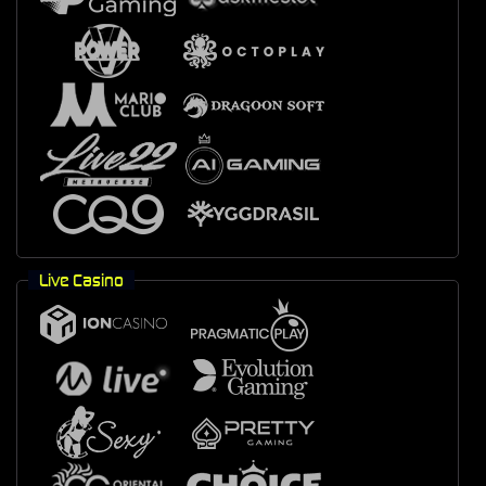
Live Casino