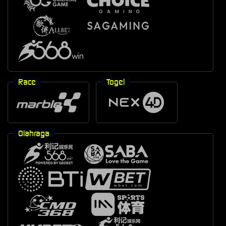
Race
Togel
Olahraga