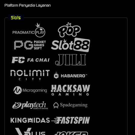
Platform Penyedia Layanan
Slots