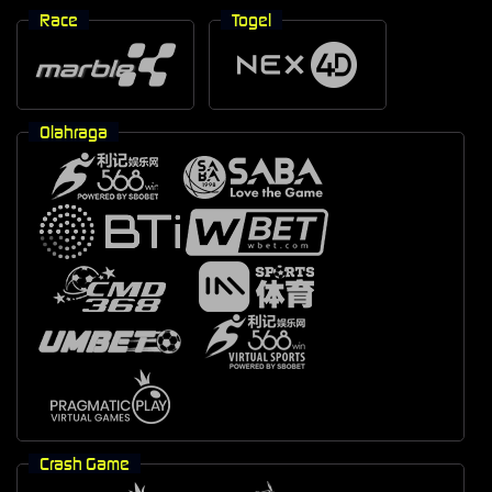
Race
Togel
Olahraga
Crash Game