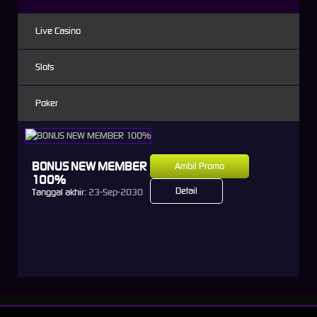
Live Casino
Slots
Poker
BONUS NEW MEMBER
Ambil Promo
100%
Detail
Tanggal akhir:
23-Sep-2030