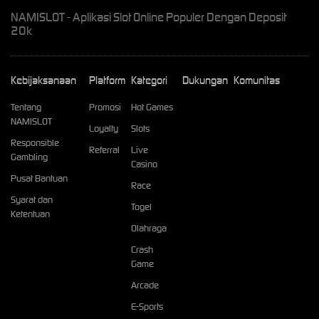
NAMISLOT - Aplikasi Slot Online Populer Dengan Deposit
20k
Kebijaksanaan
Platform
Kategori
Dukungan
Komunitas
Tentang
Promosi
Hot Games
NAMISLOT
Loyalty
Slots
Responsible
Referral
Live
Gambling
Casino
Pusat Bantuan
Race
Syarat dan
Togel
Ketentuan
Olahraga
Crash
Game
Arcade
E-Sports