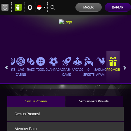
MASUK
DAFTAR
OT
SLOTS
LIVE
RACE
TOGEL
OLAHRAGA
CRASH
ARCADE
E-
SABUNG
PROMOSI
MES
CASINO
GAME
SPORTS
AYAM
Semua Promosi
Semua Event Provider
Semua Promosi
Member Baru