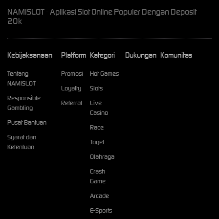
NAMISLOT - Aplikasi Slot Online Populer Dengan Deposit
20k
Kebijaksanaan
Platform
Kategori
Dukungan
Komunitas
Tentang
Promosi
Hot Games
NAMISLOT
Loyalty
Slots
Responsible
Referral
Live
Gambling
Casino
Pusat Bantuan
Race
Syarat dan
Togel
Ketentuan
Olahraga
Crash
Game
Arcade
E-Sports