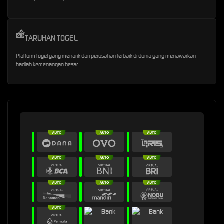
TARUHAN TOGEL
Platform togel yang menarik dari perusahan terbaik di dunia yang menawarkan
hadiah kemenangan besar