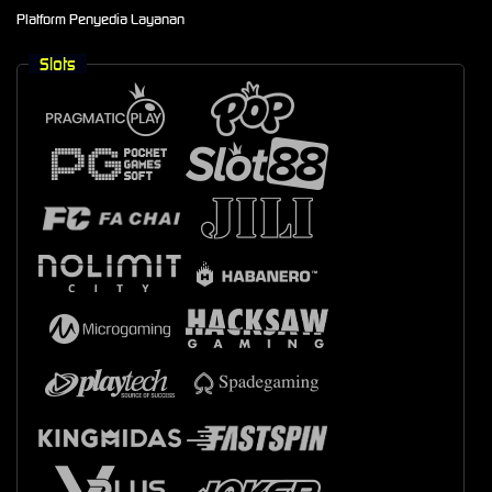
Platform Penyedia Layanan
Slots