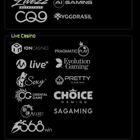
Live Casino