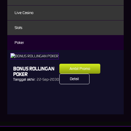
Live Casino
Slots
Poker
BONUS ROLLINGAN
Ambil Promo
POKER
Detail
Tanggal akhir:
22-Sep-2030