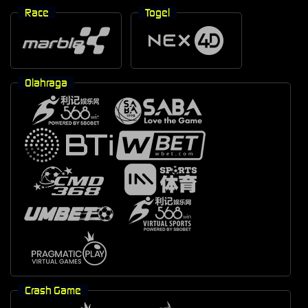
Race
Togel
Olahraga
Crash Game